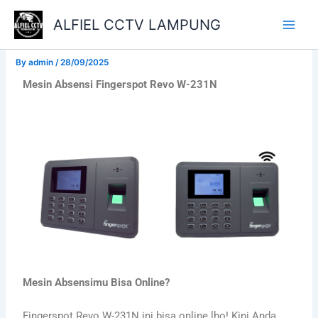
Skip
ALFIEL CCTV LAMPUNG
to
content
By
admin
/
28/09/2025
Mesin Absensi Fingerspot Revo W-231N
Mesin Absensimu Bisa Online?
Fingerspot Revo W-231N ini bisa online lho! Kini Anda